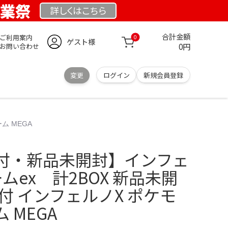
創業祭
詳しくは
こちら
合計金額
ご利用案内
0
ゲスト様
0円
お問い合わせ
変更
ログイン
新規会員登録
ム MEGA
付・新品未開封】インフェ
ムex 計2BOX 新品未開
付 インフェルノX ポケモ
 MEGA