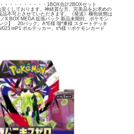
・・・・・・・・・・・1BOX合計2BOXセット
1箱の価格設定を相場よりお安くしております。神経質な方、完美品をお求めの
返品不可とさせていただきます。《発送》梱包状態は
BOX MEGA 拡張パック 新品未開封。ポケモン
ンジ】 20パック。A*E様 瑠*東様 スタートデッキ
06/023 mP1 ボルテッカー。s*i様 ✨ポケモンカード