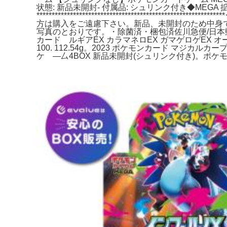
状態: 新品未開封- 付属品: シュリンク付き◆MEG
***********************************
方は購入をご遠慮下さい。新品、未開封のため中身
写真のとおりです。・除菌済・梱包済佐川急便/日本郵
カード ルギアEX カラマネロEX ガマゲロゲEX オ
100. 112.54g。2023 ポケモンカード マジカルカー
ケ゚―厶4BOX 新品未開封(シュリンク付き)。ポケモンカー