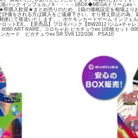
A 拡張パック インフェルノX・・・・1BOX◆MEGAドリームex
***************************★即購入歓迎★まとめ売りのため、
で評価をされる方は購入をご遠慮下さい。すり替え防止の為、
便にて発送いたします。。ポケモンカードゲーム インフェルノX 
ーロットEX。【非売品】プロモパック【BW2012 /ジム⭐︎チャレ
プ #080 ART RARE。コロちゃお ピカチュウex 100枚セット 0
ド ピカチュウex SR SV8 122/106 PSA10