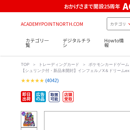
A
おかげさまで開設25周年
ACADEMYPOINTNORTH.COM
カテゴリ一
デジタルチラ
Howto情
覧
シ
報
TOP
トレーディングカード
ポケモンカードゲーム
【シュリンク付・新品未開封】インフェルノX＆ドリームex 計
(4042)